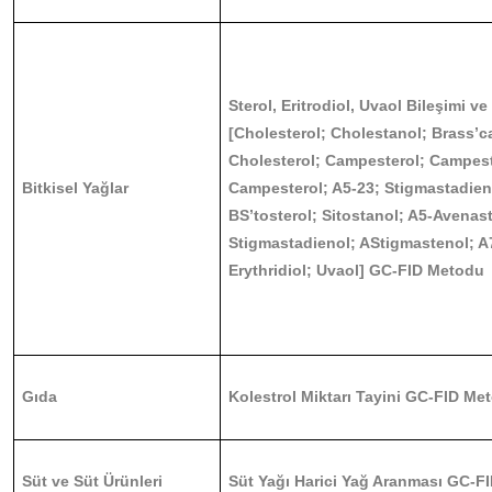
Sterol, Eritrodiol, Uvaol Bileşimi ve
[Cholesterol; Cholestanol; Brass’ca
Cholesterol; Campesterol; Campest
Bitkisel Yağlar
Campesterol; A5-23; Stigmastadieno
BS’tosterol; Sitostanol; A5-Avenast
Stigmastadienol; AStigmastenol; A
Erythridiol; Uvaol] GC-FID Metodu
Gıda
Kolestrol Miktarı Tayini GC-FID Me
Süt ve Süt Ürünleri
Süt Yağı Harici Yağ Aranması GC-F