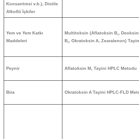
Konsantresi v.b.), Distile
Alkollü İçkiler
Yem ve Yem Katkı
Multitoksin (Aflatoksin B
, Deoksin
₁
Maddeleri
B
, Okratoksin A, Zearalenon) Tay
₂
Peynir
Aflatoksin M
Tayini HPLC Metodu
₁
Bira
Okratoksin A Tayini HPLC-FLD Me