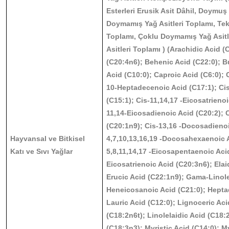
Esterleri Erusik Asit Dâhil, Doymuş 
Doymamış Yağ Asitleri Toplamı, Tek
Toplamı, Çoklu Doymamış Yağ Asitl
Asitleri Toplamı ) (Arachidic Acid 
(C20:4n6); Behenic Acid (C22:0); Bu
Acid (C10:0); Caproic Acid (C6:0); C
10-Heptadecenoic Acid (C17:1); Ci
(C15:1); Cis-11,14,17 -Eicosatrieno
11,14-Eicosadienoic Acid (C20:2); 
(C20:1n9); Cis-13,16 -Docosadienoi
Hayvansal ve Bitkisel
4,7,10,13,16,19 -Docosahexaenoic A
Katı ve Sıvı Yağlar
5,8,11,14,17 -Eicosapentaenoic Acid
Eicosatrienoic Acid (C20:3n6); Elai
Erucic Acid (C22:1n9); Gama-Linole
Heneicosanoic Acid (C21:0); Hepta
Lauric Acid (C12:0); Lignoceric Aci
(C18:2n6t); Linolelaidic Acid (C18:2
(C18:3n3); Myristic Acid (C14:0); My