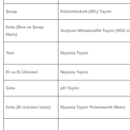
Şarap
Kükürtdioksit (SO
) Tayini
₂
Gıda (Bira ve Şarap
Sodyum Metabisülfit Tayini (SO2 c
Hariç)
Yem
Nişasta Tayini
Et ve Et Ürünleri
Nişasta Tayini
Gıda
pH Tayini
Gıda (Et ürünleri hariç)
Nişasta Tayini Polarimetrik Metot