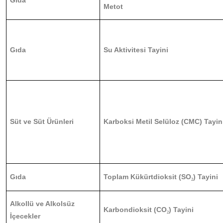
Gıda
Metot
Gıda
Su Aktivitesi Tayini
Süt ve Süt Ürünleri
Karboksi Metil Selüloz (CMC) Tayin
Gıda
Toplam Kükürtdioksit (SO
) Tayini
₂
Alkollü ve Alkolsüz
Karbondioksit (CO
) Tayini
₂
İçecekler