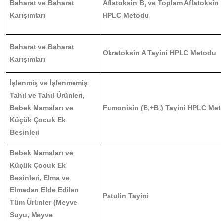
Baharat ve Baharat
Aflatoksin B
ve Toplam Aflatoksin 
₁
Karışımları
HPLC Metodu
Baharat ve Baharat
Okratoksin A Tayini HPLC Metodu
Karışımları
İşlenmiş ve İşlenmemiş
Tahıl ve Tahıl Ürünleri,
Bebek Mamaları ve
Fumonisin (B
+B
) Tayini HPLC Me
₁
₂
Küçük Çocuk Ek
Besinleri
Bebek Mamaları ve
Küçük Çocuk Ek
Besinleri, Elma ve
Elmadan Elde Edilen
Patulin Tayini
Tüm Ürünler (Meyve
Suyu, Meyve