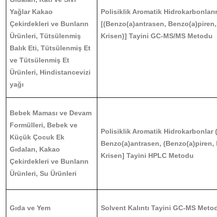
Yağlar Kakao
Polisiklik Aromatik Hidrokarbonları
Çekirdekleri ve Bunların
[(Benzo(a)antrasen, Benzo(a)piren,
Ürünleri, Tütsülenmiş
Krisen)] Tayini GC-MS/MS Metodu
Balık Eti, Tütsülenmiş Et
ve Tütsülenmiş Et
Ürünleri, Hindistancevizi
yağı
Bebek Maması ve Devam
Formülleri, Bebek ve
Polisiklik Aromatik Hidrokarbonlar 
Küçük Çocuk Ek
Benzo(a)antrasen, (Benzo(a)piren, 
Gıdaları, Kakao
Krisen] Tayini HPLC Metodu
Çekirdekleri ve Bunların
Ürünleri, Su Ürünleri
Gıda ve Yem
Solvent Kalıntı Tayini GC-MS Meto