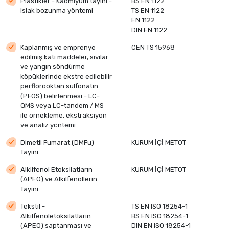
Plastikler - Kadmiyum tayini -
BS EN 1122
Islak bozunma yöntemi
TS EN 1122
EN 1122
DIN EN 1122
Kaplanmış ve emprenye
CEN TS 15968
edilmiş katı maddeler, sıvılar
ve yangın söndürme
köpüklerinde ekstre edilebilir
perflorooktan sülfonatın
(PFOS) belirlenmesi - LC-
QMS veya LC-tandem / MS
ile örnekleme, ekstraksiyon
ve analiz yöntemi
Dimetil Fumarat (DMFu)
KURUM İÇİ METOT
Tayini
Alkilfenol Etoksilatların
KURUM İÇİ METOT
(APEO) ve Alkilfenollerin
Tayini
Tekstil -
TS EN ISO 18254-1
Alkilfenoletoksilatların
BS EN ISO 18254-1
(APEO) saptanması ve
DIN EN ISO 18254-1