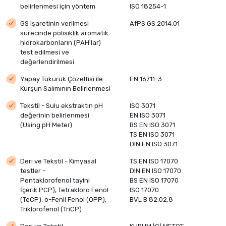
belirlenmesi için yöntem
ISO 18254-1
GS işaretinin verilmesi
AfPS GS:2014:01
sürecinde polisiklik aromatik
hidrokarbonların (PAH'lar)
test edilmesi ve
değerlendirilmesi
Yapay Tükürük Çözeltisi ile
EN 16711-3
Kurşun Salımının Belirlenmesi
Tekstil - Sulu ekstraktın pH
ISO 3071
değerinin belirlenmesi
EN ISO 3071
(Using pH Meter)
BS EN ISO 3071
TS EN ISO 3071
DIN EN ISO 3071
Deri ve Tekstil - Kimyasal
TS EN ISO 17070
testler -
DIN EN ISO 17070
Pentaklorofenol tayini
BS EN ISO 17070
İçerik PCP), Tetrakloro Fenol
ISO 17070
(TeCP), o-Fenil Fenol (OPP),
BVL B 82.02.8
Triklorofenol (TriCP)