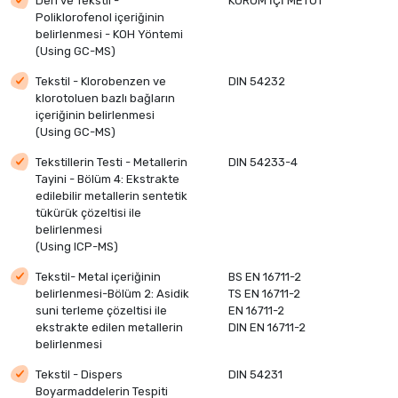
Deri ve Tekstil -
KURUM İÇİ METOT
Poliklorofenol içeriğinin
belirlenmesi - KOH Yöntemi
(Using GC-MS)
Tekstil - Klorobenzen ve
DIN 54232
klorotoluen bazlı bağların
içeriğinin belirlenmesi
(Using GC-MS)
Tekstillerin Testi - Metallerin
DIN 54233-4
Tayini - Bölüm 4: Ekstrakte
edilebilir metallerin sentetik
tükürük çözeltisi ile
belirlenmesi
(Using ICP-MS)
Tekstil- Metal içeriğinin
BS EN 16711-2
belirlenmesi-Bölüm 2: Asidik
TS EN 16711-2
suni terleme çözeltisi ile
EN 16711-2
ekstrakte edilen metallerin
DIN EN 16711-2
belirlenmesi
Tekstil - Dispers
DIN 54231
Boyarmaddelerin Tespiti