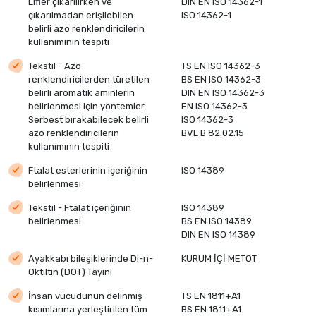
Lifler çıkarılırken ve
DIN EN ISO 14362-1
çıkarılmadan erişilebilen
ISO 14362-1
belirli azo renklendiricilerin
kullanımının tespiti
Tekstil - Azo
TS EN ISO 14362-3
renklendiricilerden türetilen
BS EN ISO 14362-3
belirli aromatik aminlerin
DIN EN ISO 14362-3
belirlenmesi için yöntemler
EN ISO 14362-3
Serbest bırakabilecek belirli
ISO 14362-3
azo renklendiricilerin
BVL B 82.02.15
kullanımının tespiti
Ftalat esterlerinin içeriğinin
ISO 14389
belirlenmesi
Tekstil - Ftalat içeriğinin
ISO 14389
belirlenmesi
BS EN ISO 14389
DIN EN ISO 14389
Ayakkabı bileşiklerinde Di-n-
KURUM İÇİ METOT
Oktiltin (DOT) Tayini
İnsan vücudunun delinmiş
TS EN 1811+A1
kısımlarına yerleştirilen tüm
BS EN 1811+A1