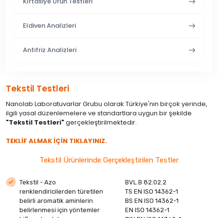
Kırtasiye Ürün Testleri
Eldiven Analizleri
Antifriz Analizleri
Tekstil Testleri
Nanolab Laboratuvarlar Grubu olarak Türkiye'nin birçok yerinde,
ilgili yasal düzenlemelere ve standartlara uygun bir şekilde
"Tekstil Testleri"
gerçekleştirilmektedir.
TEKLİF ALMAK İÇİN TIKLAYINIZ.
Tekstil Ürünlerinde Gerçekleştirilen Testler
Tekstil - Azo
BVL B 82.02.2
renklendiricilerden türetilen
TS EN ISO 14362-1
belirli aromatik aminlerin
BS EN ISO 14362-1
belirlenmesi için yöntemler
EN ISO 14362-1